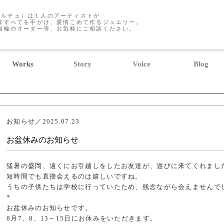
クレアルチェ）は１人のアーティストが
作すべてを手がけ、愛情こめて作るジュエリー。
指輪のオーダー等、お気軽にご相談ください。
Works
Story
Voice
Blog
お知らせ／2025.07.23
お盆休みのお知らせ
猛暑の盛岡、遠くにお引越しをしたお友達が、遊びに来てくれまし
短時間でも直接会えるのは嬉しいですね。
うちの子供たちは学校に行っていたため、残念ながら会えませんで
*
お盆休みのお知らせです。
8月7、8、13～15日にお休みをいただきます。