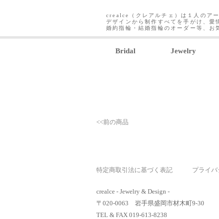
crealce（クレアルチェ）は１人のア
デザインから制作すべてを手がけ、愛
婚約指輪・結婚指輪のオーダー等、お
Bridal
Jewelry
<<前の商品
特定商取引法に基づく表記
プライバ
crealce - Jewelry & Design -
〒020-0063 岩手県盛岡市材木町9-30
TEL & FAX 019-613-8238