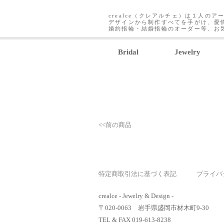
crealce（クレアルチェ）は１人のア
デザインから制作すべてを手がけ、愛
婚約指輪・結婚指輪のオーダー等、お
Bridal
Jewelry
<<前の商品
特定商取引法に基づく表記
プライバ
crealce - Jewelry & Design -
〒020-0063 岩手県盛岡市材木町9-30
TEL & FAX 019-613-8238