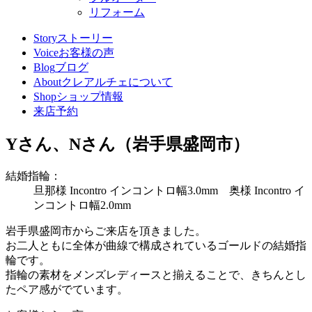
リフォーム
Story
ストーリー
Voice
お客様の声
Blog
ブログ
About
クレアルチェについて
Shop
ショップ情報
来店予約
Yさん、Nさん（岩手県盛岡市）
結婚指輪：
旦那様 Incontro インコントロ幅3.0mm 奥様 Incontro イ
ンコントロ幅2.0mm
岩手県盛岡市からご来店を頂きました。
お二人ともに全体が曲線で構成されているゴールドの結婚指
輪です。
指輪の素材をメンズレディースと揃えることで、きちんとし
たペア感がでています。