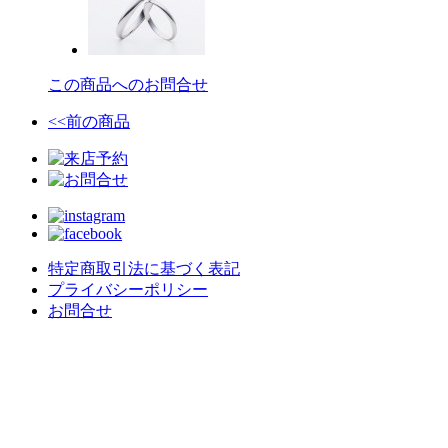
この商品へのお問合せ
<<前の商品
特定商取引法に基づく表記
プライバシーポリシー
お問合せ
crealce - Jewelry & Design -
〒020-0063 岩手県盛岡市材木町９−３０
不定休/予約制
MAIL : contact@crealce.com
TEL
019-613-8238