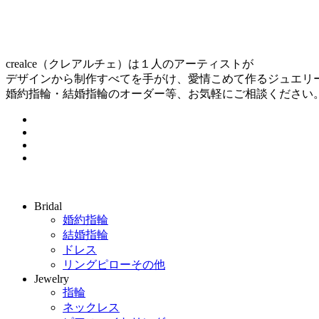
crealce（クレアルチェ）は１人のアーティストが
デザインから制作すべてを手がけ、愛情こめて作るジュエリ
婚約指輪・結婚指輪のオーダー等、お気軽にご相談ください
Bridal
婚約指輪
結婚指輪
ドレス
リングピローその他
Jewelry
指輪
ネックレス