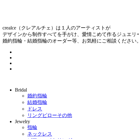
crealce（クレアルチェ）は１人のアーティストが
デザインから制作すべてを手がけ、愛情こめて作るジュエリ
婚約指輪・結婚指輪のオーダー等、お気軽にご相談ください
Bridal
婚約指輪
結婚指輪
ドレス
リングピローその他
Jewelry
指輪
ネックレス