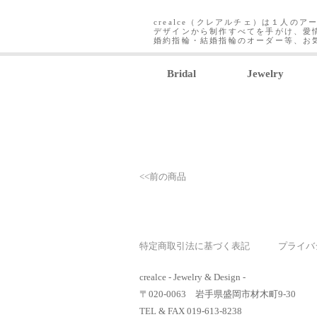
crealce（クレアルチェ）は１人のア
デザインから制作すべてを手がけ、愛
婚約指輪・結婚指輪のオーダー等、お
Bridal
Jewelry
<<前の商品
特定商取引法に基づく表記
プライバ
crealce - Jewelry & Design -
〒020-0063 岩手県盛岡市材木町9-30
TEL & FAX 019-613-8238