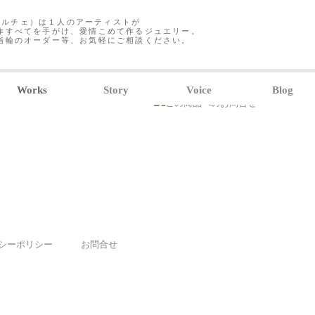
クレアルチェ）は１人のアーティストが
作すべてを手がけ、愛情こめて作るジュエリー。
指輪のオーダー等、お気軽にご相談ください。
Works
Story
Voice
Blog
シーポリシー
お問合せ