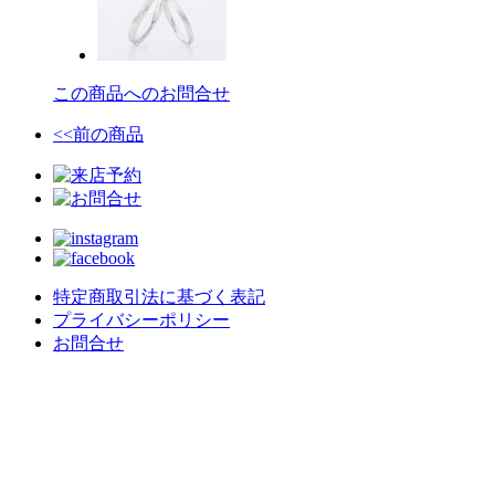
この商品へのお問合せ
<<前の商品
特定商取引法に基づく表記
プライバシーポリシー
お問合せ
crealce - Jewelry & Design -
〒020-0063 岩手県盛岡市材木町９−３０
不定休/予約制
MAIL : contact@crealce.com
TEL
019-613-8238