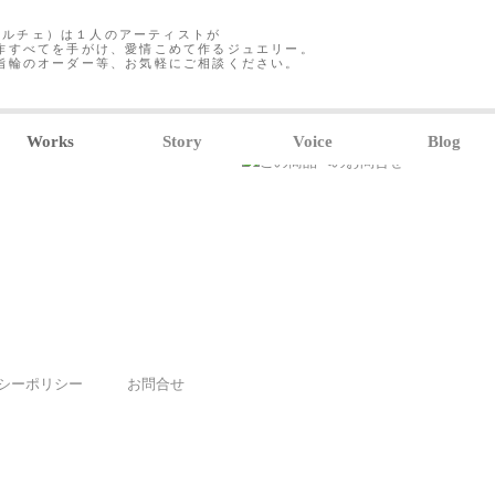
クレアルチェ）は１人のアーティストが
作すべてを手がけ、愛情こめて作るジュエリー。
指輪のオーダー等、お気軽にご相談ください。
Works
Story
Voice
Blog
シーポリシー
お問合せ