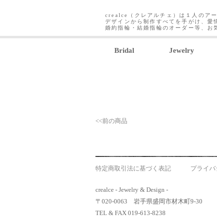
crealce（クレアルチェ）は１人のア
デザインから制作すべてを手がけ、愛
婚約指輪・結婚指輪のオーダー等、お
Bridal
Jewelry
<<前の商品
特定商取引法に基づく表記
プライバ
crealce - Jewelry & Design -
〒020-0063 岩手県盛岡市材木町9-30
TEL & FAX 019-613-8238