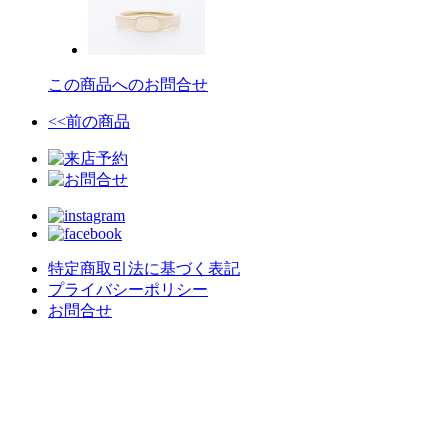
この商品へのお問合せ
<<前の商品
特定商取引法に基づく表記
プライバシーポリシー
お問合せ
crealce - Jewelry & Design -
〒020-0063 岩手県盛岡市材木町９−３０
不定休/予約制
MAIL : contact@crealce.com
TEL
019-613-8238