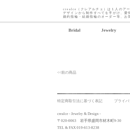
crealce（クレアルチェ）は１人のア
デザインから制作すべてを手がけ、愛
婚約指輪・結婚指輪のオーダー等、お
Bridal
Jewelry
<<前の商品
特定商取引法に基づく表記
プライバ
crealce - Jewelry & Design -
〒020-0063 岩手県盛岡市材木町9-30
TEL & FAX 019-613-8238