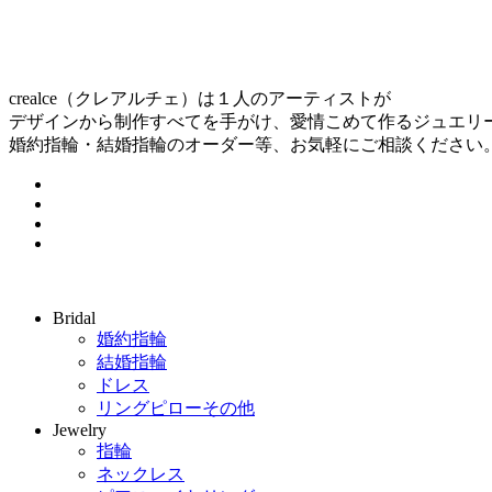
crealce（クレアルチェ）は１人のアーティストが
デザインから制作すべてを手がけ、愛情こめて作るジュエリ
婚約指輪・結婚指輪のオーダー等、お気軽にご相談ください
Bridal
婚約指輪
結婚指輪
ドレス
リングピローその他
Jewelry
指輪
ネックレス