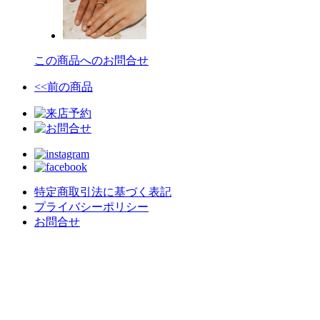
この商品へのお問合せ
<<前の商品
特定商取引法に基づく表記
プライバシーポリシー
お問合せ
crealce - Jewelry & Design -
〒020-0063 岩手県盛岡市材木町９−３０
不定休/予約制
MAIL : contact@crealce.com
TEL
019-613-8238