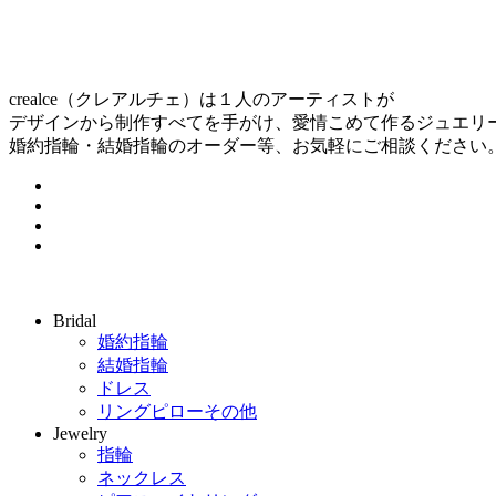
crealce（クレアルチェ）は１人のアーティストが
デザインから制作すべてを手がけ、愛情こめて作るジュエリ
婚約指輪・結婚指輪のオーダー等、お気軽にご相談ください
Bridal
婚約指輪
結婚指輪
ドレス
リングピローその他
Jewelry
指輪
ネックレス