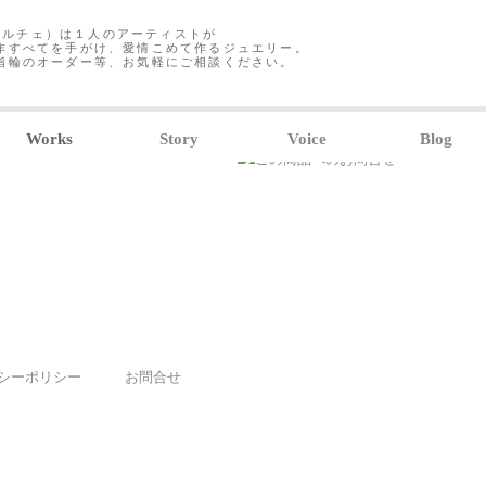
クレアルチェ）は１人のアーティストが
作すべてを手がけ、愛情こめて作るジュエリー。
指輪のオーダー等、お気軽にご相談ください。
Works
Story
Voice
Blog
シーポリシー
お問合せ