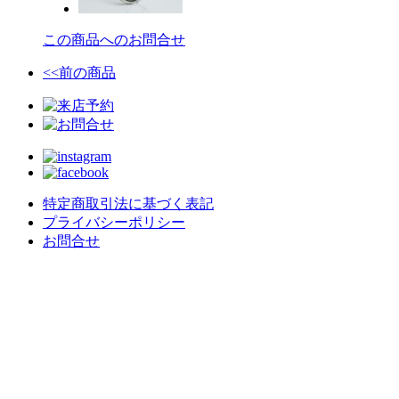
この商品へのお問合せ
<<前の商品
特定商取引法に基づく表記
プライバシーポリシー
お問合せ
crealce - Jewelry & Design -
〒020-0063 岩手県盛岡市材木町９−３０
不定休/予約制
MAIL : contact@crealce.com
TEL
019-613-8238
PC版をみる