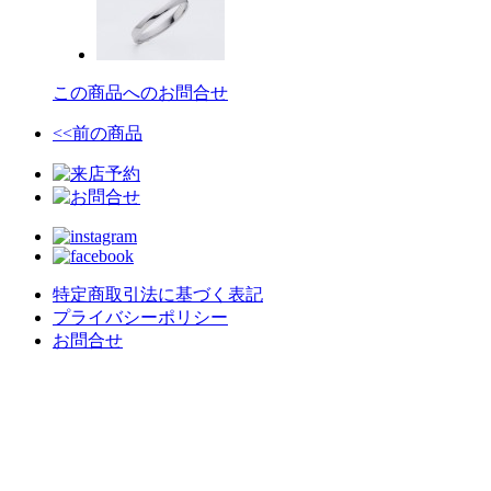
この商品へのお問合せ
<<前の商品
特定商取引法に基づく表記
プライバシーポリシー
お問合せ
crealce - Jewelry & Design -
〒020-0063 岩手県盛岡市材木町９−３０
不定休/予約制
MAIL : contact@crealce.com
TEL
019-613-8238