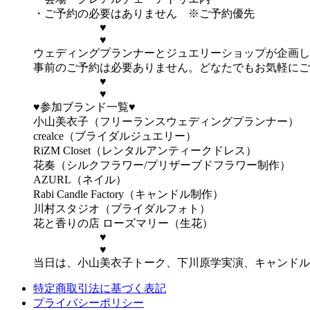
・ご予約の必要はありません ※ご予約優先
♥
♥
ウェディングプランナーとジュエリーショップが企画し
事前のご予約は必要ありません。どなたでもお気軽にご
♥
♥
♥参加ブランド一覧♥
小山美衣子（フリーランスウェディングプランナー）
crealce（ブライダルジュエリー）
RiZM Closet（レンタルアンティークドレス）
花奏（シルクフラワー/プリザーブドフラワー制作）
AZURL（ネイル）
Rabi Candle Factory（キャンドル制作）
川村スタジオ（ブライダルフォト）
花と香りの店 ローズマリー（生花）
♥
♥
当日は、小山美衣子トーク、下川原学実演、キャンドル
特定商取引法に基づく表記
プライバシーポリシー